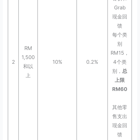
Grab
现金回
馈
每个类
别
RM
RM15，
1,500
2
10%
0.2%
4个类
和以
别，
总
上
上限
RM60
其他零
售支出
现金回
馈