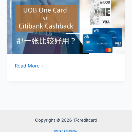
买
演
唱
会
票
也
有
cashback
UOB
Read More »
拿？
One
Card
vs
Citibank
Cashback
信
Copyright © 2026 17creditcard
用
隱私權條款