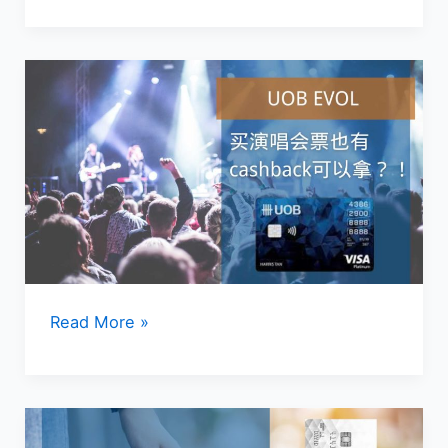
One
Card，
CP
值
最
高
的
一
张
信
用
卡？
UOB
Read More »
EVOL
信
用
卡，